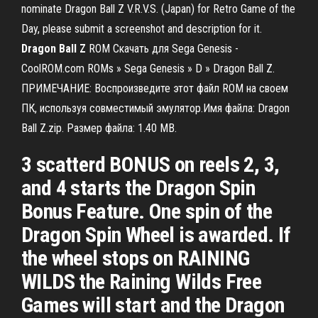
nominate Dragon Ball Z V.R.V.S. (Japan) for Retro Game of the
Day, please submit a screenshot and description for it.
Dragon
Ball
Z
ROM Скачать для Sega Genesis -
CoolROM.com ROMs » Sega Genesis » D » Dragon Ball Z.
ПРИМЕЧАНИЕ: Воспроизведите этот файл ROM на своем
ПК, используя совместимый эмулятор.Имя файла: Dragon
Ball Z.zip. Размер файла: 1.40 MB.
3 scatterd BONUS on reels 2, 3,
and 4 starts the Dragon Spin
Bonus Feature. One spin of the
Dragon Spin Wheel is awarded. If
the wheel stops on RAINING
WILDS the Raining Wilds Free
Games will start and the Dragon