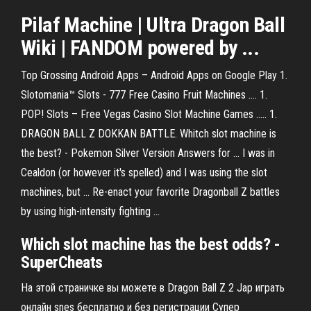
Pilaf
Machine
| Ultra
Dragon
Ball
Wiki | FANDOM powered by ...
Top Grossing Android Apps – Android Apps on Google Play 1.
Slotomania™ Slots - 777 Free Casino Fruit Machines .... 1.
POP! Slots – Free Vegas Casino Slot Machine Games ..... 1.
DRAGON BALL Z DOKKAN BATTLE. Whitch slot machine is
the best? - Pokemon Silver Version Answers for ... I was in
Cealdon (or however it's spelled) and I was using the slot
machines, but ... Re-enact your favorite Dragonball Z battles
by using high-intensity fighting ...
Which slot machine has the best odds
? -
SuperCheats
На этой страничке вы можете в Dragon Ball Z 2 Jap играть
онлайн snes бесплатно и без регистрации Супер