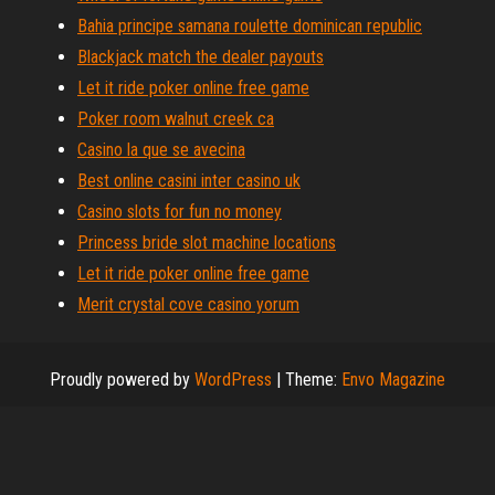
Bahia principe samana roulette dominican republic
Blackjack match the dealer payouts
Let it ride poker online free game
Poker room walnut creek ca
Casino la que se avecina
Best online casini inter casino uk
Casino slots for fun no money
Princess bride slot machine locations
Let it ride poker online free game
Merit crystal cove casino yorum
Proudly powered by
WordPress
|
Theme:
Envo Magazine