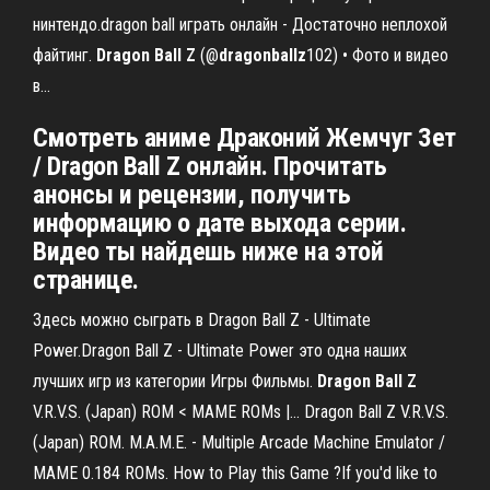
нинтендо.dragon ball играть онлайн - Достаточно неплохой
файтинг.
Dragon
Ball
Z
(@
dragonballz
102) • Фото и видео
в…
Смотреть аниме Драконий Жемчуг Зет
/ Dragon Ball Z онлайн. Прочитать
анонсы и рецензии, получить
информацию о дате выхода серии.
Видео ты найдешь ниже на этой
странице.
Здесь можно сыграть в Dragon Ball Z - Ultimate
Power.Dragon Ball Z - Ultimate Power это одна наших
лучших игр из категории Игры Фильмы.
Dragon
Ball
Z
V.R.V.S. (Japan) ROM < MAME ROMs |… Dragon Ball Z V.R.V.S.
(Japan) ROM. M.A.M.E. - Multiple Arcade Machine Emulator /
MAME 0.184 ROMs. How to Play this Game ?If you'd like to